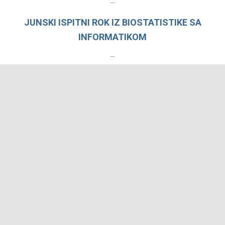
–
JUNSKI ISPITNI ROK IZ BIOSTATISTIKE SA
INFORMATIKOM
–
JUNSKI ISPITNI ROK IZ EKONOMIKE
VETERINARSTVA
–
JUNSKI ISPITNI ROK IZ MENADŽMENTA
VETERINARSKE PRAKSE I MENADŽMENTA U
VETERINARSTVU (SAS)
–
REZULTATI ISPITA IZ BIOSTATISTIKE SA
INFORMATIIKOM U MAJSKOM ISPITNOM ROKU