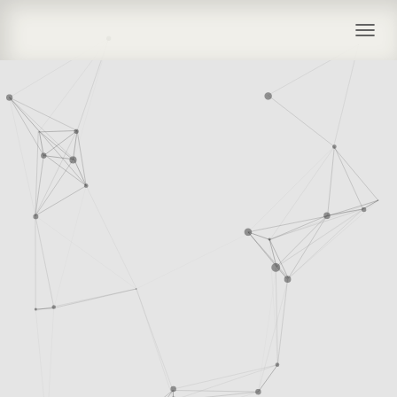
T
O
G
G
L
E
N
A
V
I
G
A
T
I
O
N