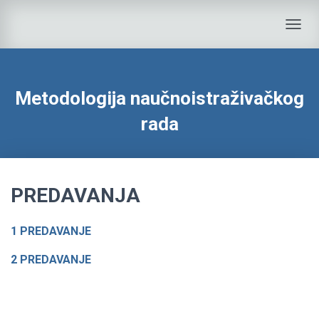
T
O
G
G
L
Metodologija naučnoistraživačkog
E
N
rada
A
V
I
G
A
PREDAVANJA
T
I
O
1 PREDAVANJE
N
2 PREDAVANJE